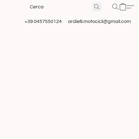
+39 0457550124
ardielli.motocicli@gmail.com