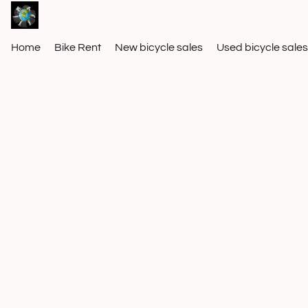
Home
Bike Rent
New bicycle sales
Used bicycle sales